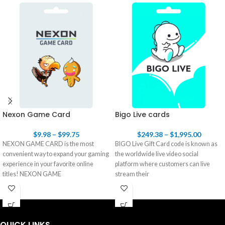
Nexon Game Card
Bigo Live cards
$
9.98
–
$
99.75
$
249.38
–
$
1,995.00
NEXON GAME CARD is the most
BIGO Live Gift Card code is known as
convenient way to expand your gaming
the worldwide live video social
experience in your favorite online
platform where customers can live
titles! NEXON GAME
stream their
QUICK LINKS